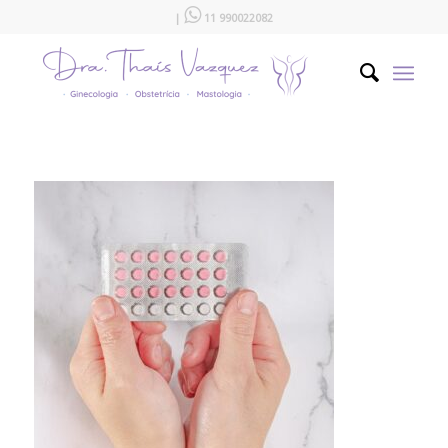

|
11 990022082