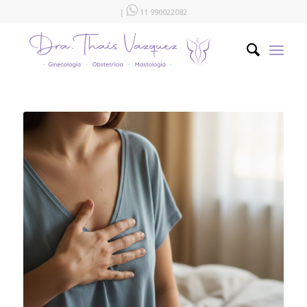

|
11 990022082