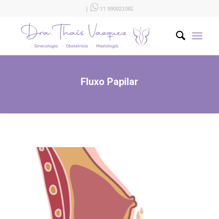

|
11 990022082
Fluxo Papilar