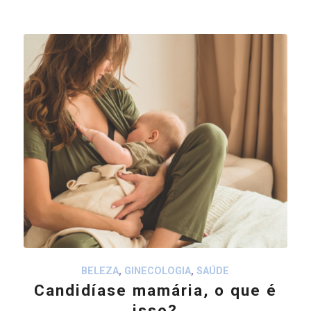
BELEZA
,
GINECOLOGIA
,
SAÚDE
Candidíase mamária, o que é
isso?