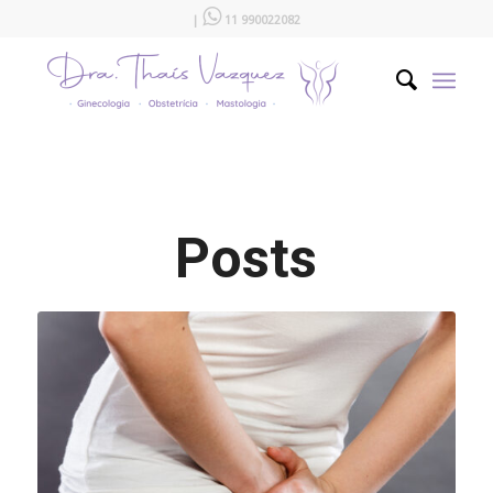

|
11 990022082
Posts