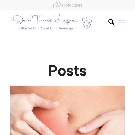

|
11 990022082
Posts